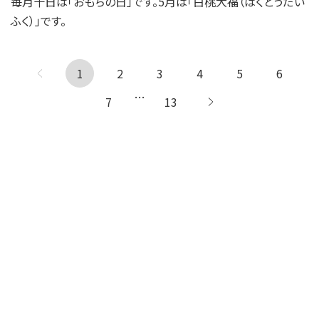
毎月十日は「おもちの日」です。5月は「白桃大福（はくとうだい
ふく）」です。
1
← 前へ
2
3
4
5
6
…
7
13
次へ →