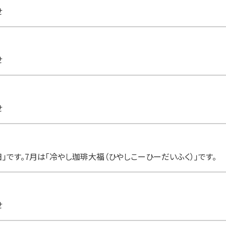
せ
せ
せ
」です。7月は「冷やし珈琲大福（ひやしこーひーだいふく）」です。
せ