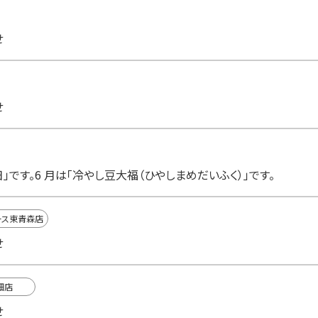
せ
せ
」です。6 月は「冷やし豆大福（ひやしまめだいふく）」です。
ース東青森店
せ
畑店
せ