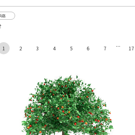
浜店
せ
…
1
← 前へ
2
3
4
5
6
7
17