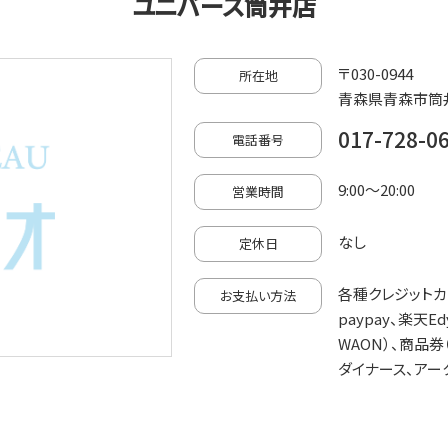
ユニバース筒井店
〒030-0944
所在地
青森県青森市筒井
017-728-0
電話番号
9:00～20:00
営業時間
なし
定休日
各種クレジットカード
お支払い方法
paypay、楽天Edy
WAON）、商品券（J
ダイナース、アー