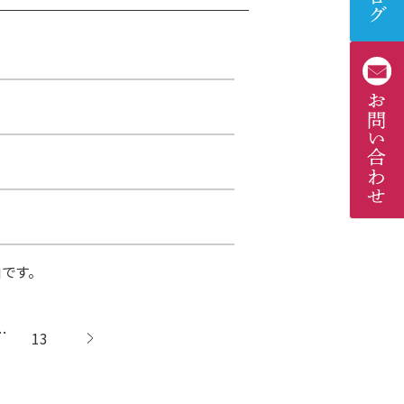
です。
…
13
次へ →