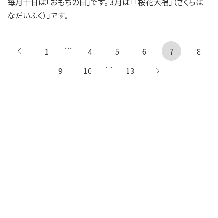
毎月十日は「おもちの日」です。 3月は「「桜花大福」（さくらは
なだいふく）」です。
…
1
← 前へ
4
5
6
7
8
…
9
10
13
次へ 