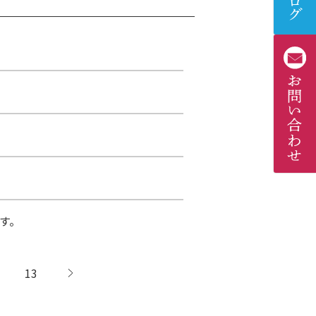
す。
13
次へ →