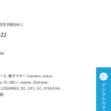
字沢田306-1
522
00
、電子マネー（nanaco、suica、
、iD、d払い、aupay、Quicpay、
CB/AMEX、DC、UFJ、UC、VISA/VJA、
連）