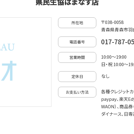
県民生協はまなす店
〒038-0058
所在地
青森県青森市羽白
017-787-0
電話番号
10:00～19:00
営業時間
日・祝 10:00～19:
なし
定休日
各種クレジットカード
お支払い方法
paypay、楽天Edy
WAON）、商品券（J
ダイナース、日専