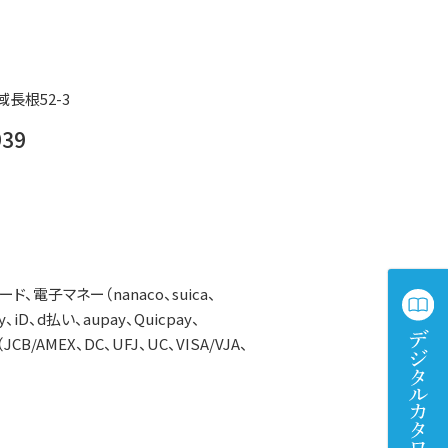
長根52-3
939
、電子マネー（nanaco、suica、
、iD、d払い、aupay、Quicpay、
CB/AMEX、DC、UFJ、UC、VISA/VJA、