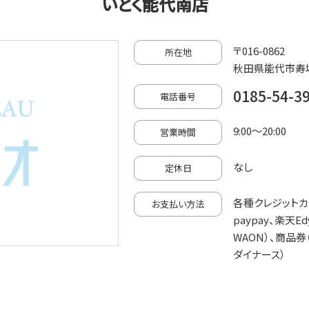
いとく能代南店
〒016-0862
所在地
秋田県能代市寿域
0185-54-3
電話番号
9:00～20:00
営業時間
なし
定休日
各種クレジットカード
お支払い方法
paypay、楽天Edy
WAON）、商品券（J
ダイナース）